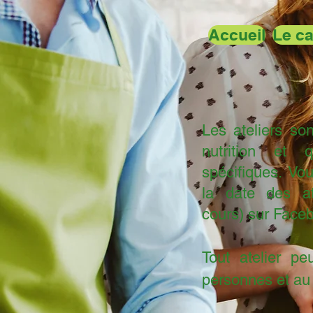
Accueil
Le ca
Les ateliers so
nutrition et 
spécifiques. Vou
la
date des ate
cours)
sur
Faceb
Tout atelier p
personnes et au 