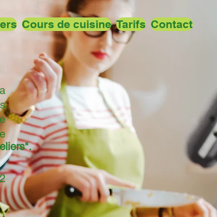
iers
Cours de cuisine
Tarifs
Contact
la
s
ue
e
eliers".
 2