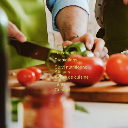
Accueil
Le cabinet
Prestations
Suivi nutritionnel
Ateliers
Cours de cuisine
Tarifs
Contact