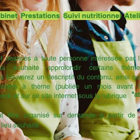
binet
Prestations
Suivi nutritionnel
Atel
nt destinés à toute personne intéressée par 
qui souhaite approfondir certains thème
s trouverez un descriptif
du contenu, ainsi q
liers à thème (publiée un mois avant l
"at
ook et sur ce site internet
sous la rubrique
eut être organisé sur demande à partir de
lieu souhaité.