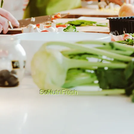
SoNutriFresh